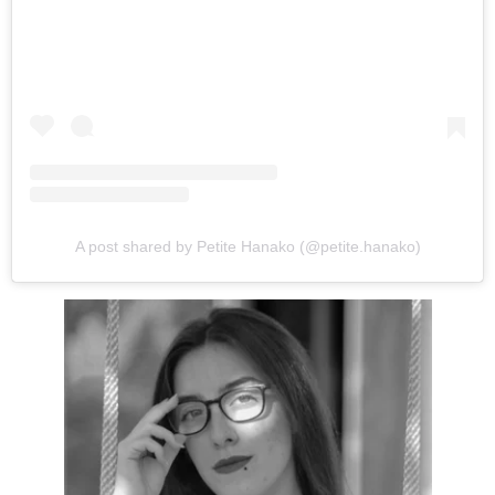
A post shared by Petite Hanako (@petite.hanako)