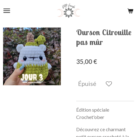
Passer
au
contenu
principal
Ourson Citrouille
pas mûr
35,00 €
Épuisé
Édition spéciale
Crochet'ober
Découvrez ce charmant
petit ourson crocheté à la