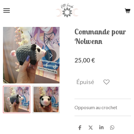
Passer
au
contenu
principal
Commande pour
Nolwenn
25,00 €
Épuisé
Opposum au crochet
P
P
P
P