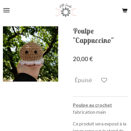
Passer
au
contenu
principal
Poulpe
"Cappuccino"
20,00 €
Épuisé
Poulpe au crochet
fabrication main
Ce produit sera exposé à la
japan expo sur le stand de