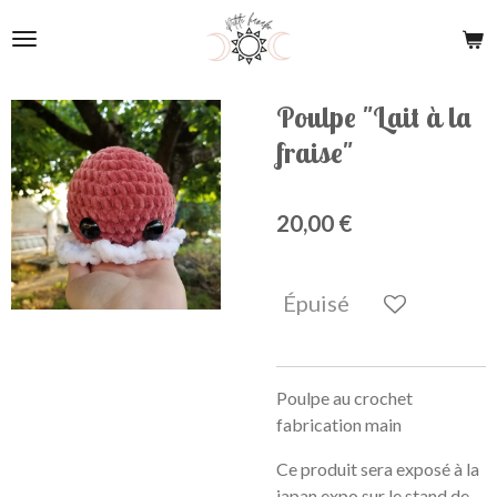
Passer
au
contenu
principal
Poulpe "Lait à la
fraise"
20,00 €
Épuisé
Poulpe au crochet
fabrication main
Ce produit sera exposé à la
japan expo sur le stand de