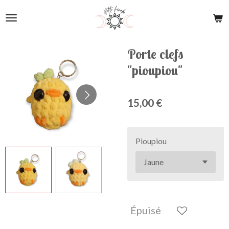
Passer
au
contenu
principal
Porte clefs
"pioupiou"
15,00 €
Pioupiou
Épuisé